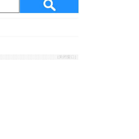
[
关闭窗口
]