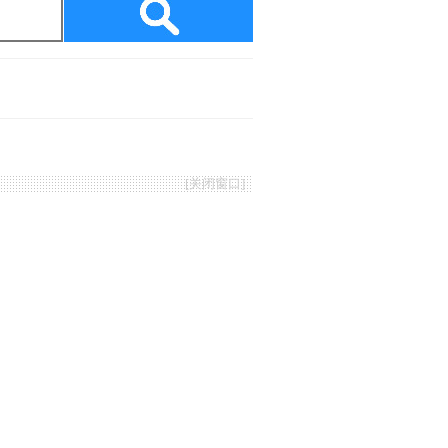
[
关闭窗口
]