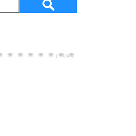
[
关闭窗口
]