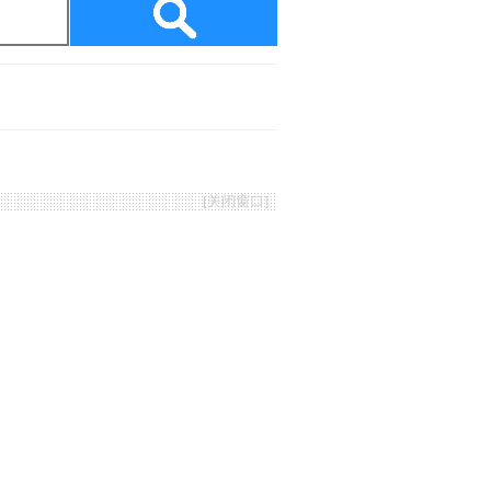
[
关闭窗口
]